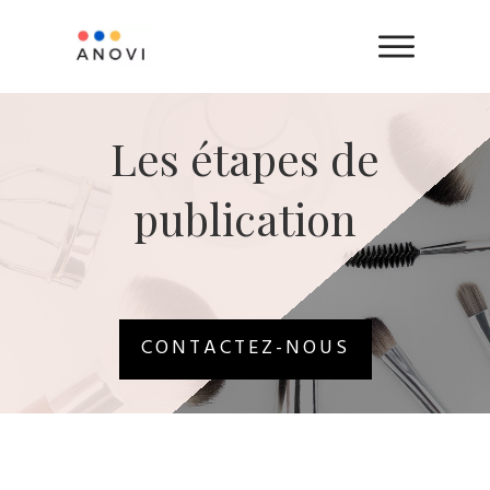
ACCUEIL
QUESTIONS
​Les étapes de
FRÉQUENTES
publication
ÉTAPES DE
PUBLICATION
À
PROPOS
CONTACTEZ-NOUS
CONTACT
ENVOYEZ
VOTRE