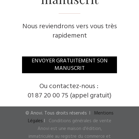
Nous reviendrons vers vous très
rapidement
​ENVOYER GRATUITEMENT SON
MANUSCRIT
​Ou contactez-nous :
0​1 87 20 00 75
(appel gratuit)
© ​Anovi. ​Tous droits réservés
I ​
Mentions
Légales
I
​
Conditions générales de vente
Anovi est une maison d'édition,
immatriculée au registre du commerce et