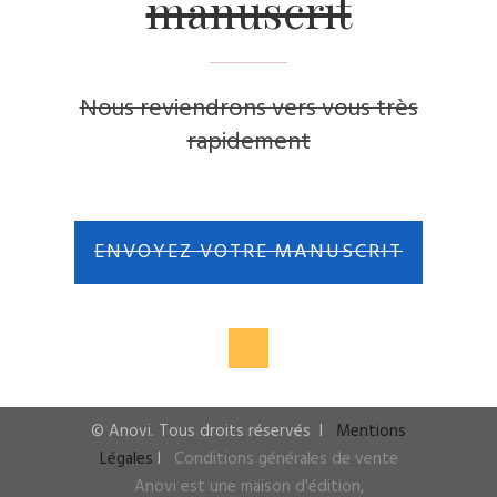
manuscrit
Nous reviendrons vers vous très
rapidement
ENVOYEZ VOTRE MANUSCRIT
© Anovi. Tous droits réservés
I
Mentions
Légales
I
Conditions générales de vente
Anovi est une maison d'édition,