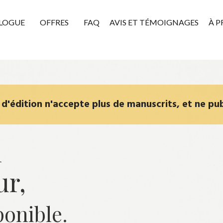
LOGUE
OFFRES
FAQ
AVIS ET TÉMOIGNAGES
À 
'édition n'accepte plus de manuscrits, et ne pub
n
ur,
ponible.