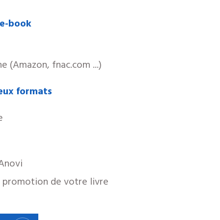
 e-book
gne (Amazon, fnac.com ...)
eux formats
e
 Anovi
a promotion de votre l
ivre