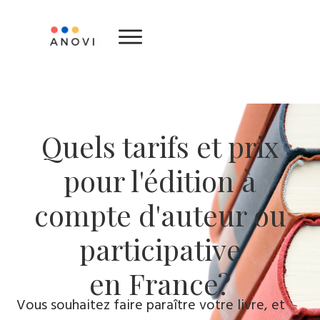
ACCUEIL
CATALOGUE
QUESTIONS
Quels tarifs et prix
FRÉQUENTES
pour l'édition à
AVIS ET
TÉMOIGNAGES
compte d'auteur ou
À
participative
PROPOS
en France?
CONTACT
Vous souhaitez faire paraître votre livre, et
ENVOYEZ