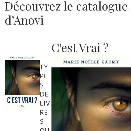
Découvrez le catalogue
d’Anovi
C'est Vrai ?
TY
PE
S
DE
LIV
RE
S
QU