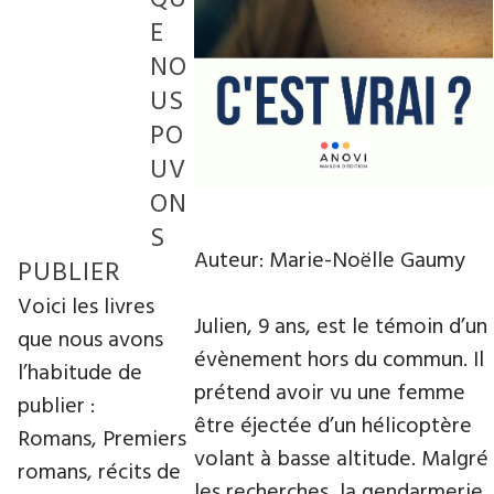
E
NO
US
PO
UV
ON
S
Auteur: Marie-Noëlle Gaumy
PUBLIER
Voici les livres
Julien, 9 ans, est le témoin d’un
que nous avons
évènement hors du commun. Il
l’habitude de
prétend avoir vu une femme
publier :
être éjectée d’un hélicoptère
Romans, Premiers
volant à basse altitude. Malgré
romans, récits de
les recherches, la gendarmerie