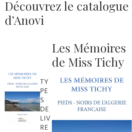
Découvrez le catalogue
d’Anovi
Les Mémoires
de Miss Tichy
TY
PE
S
DE
LIV
RE