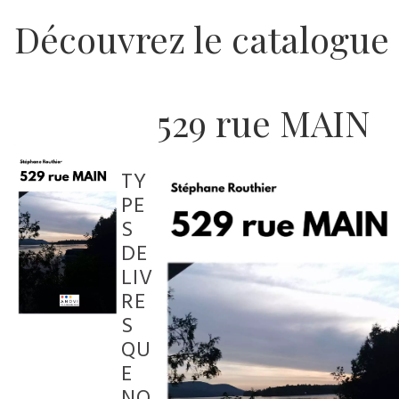
Découvrez le catalogue
529 rue MAIN
TY
PE
S
DE
LIV
RE
S
QU
E