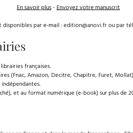
En savoir plus
-
Envoyez votre manuscrit
t disponibles par
e-mail
: edition@anovi.fr ou par té
airies
librairies françaises.
res (Fnac, Amazon, Decitre, Chapitre, Furet, Mollat),
es indépendantes.
oché), et au format numérique (e-book) sur plus de 200