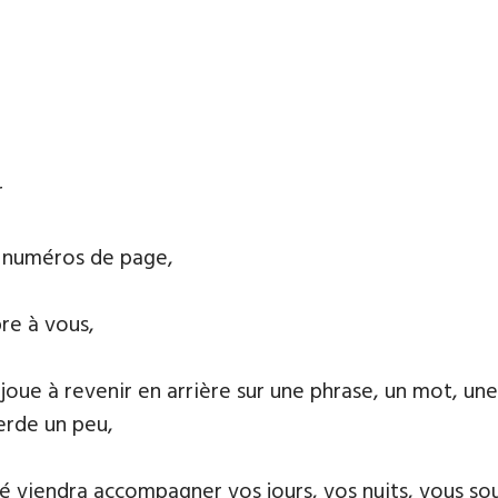
r
s numéros de page,
re à vous,
joue à revenir en arrière sur une phrase, un mot, un
perde un peu,
té viendra accompagner vos jours, vos nuits, vous sou