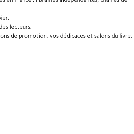
es en France : librairies indépendantes, chaines de
ier.
des lecteurs.
ns de promotion, vos dédicaces et salons du livre.