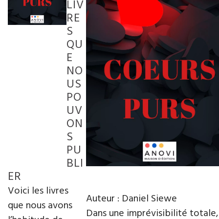
LIV
RE
S
QU
E
NO
US
PO
UV
ON
S
PU
BLI
ER
Voici les livres
Auteur : Daniel Siewe
que nous avons
Dans une imprévisibilité totale