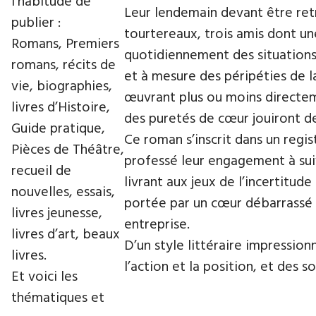
l’habitude de
Leur lendemain devant être ret
publier :
tourtereaux, trois amis dont un
Romans, Premiers
quotidiennement des situations 
romans, récits de
et à mesure des péripéties de l
vie, biographies,
œuvrant plus ou moins directeme
livres d’Histoire,
des puretés de cœur jouiront de
Guide pratique,
Ce roman s’inscrit dans un regi
Pièces de Théâtre,
professé leur engagement à sui
recueil de
livrant aux jeux de l’incertitud
nouvelles, essais,
portée par un cœur débarrassé d
livres jeunesse,
entreprise.
livres d’art, beaux
D’un style littéraire impressio
livres.
l’action et la position, et des 
Et voici les
thématiques et