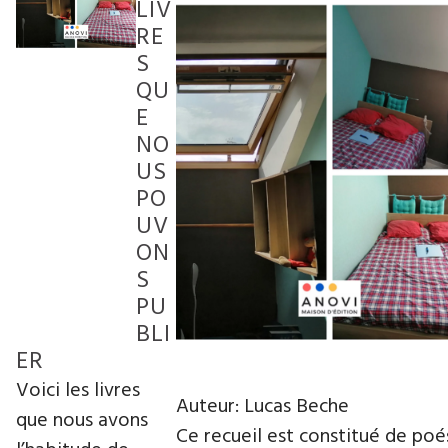
LIV
RE
S
QU
E
NO
US
PO
UV
ON
S
PU
BLI
ER
Voici les livres
Auteur: Lucas Beche
que nous avons
Ce recueil est constitué de poé