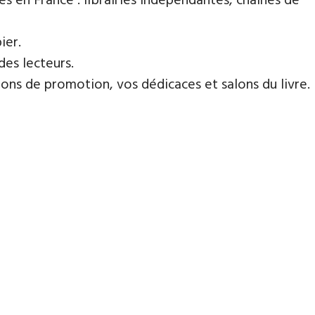
es en France : librairies indépendantes, chaines de
ier.
des lecteurs.
ns de promotion, vos dédicaces et salons du livre.