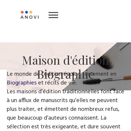
Maison d'édition
Biographie
Le monde de l’édition évolue fortement en
Biographies
et récits de vie.
Les maisons d’édition traditionnelles font face
à un afflux de manuscrits qu’elles ne peuvent
plus traiter, et émettent de nombreux refus,
que beaucoup d’auteurs connaissent. La
sélection est très exigeante, et dure souvent