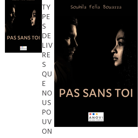
TY
PE
S
DE
LIV
RE
S
QU
E
NO
US
PO
UV
ON