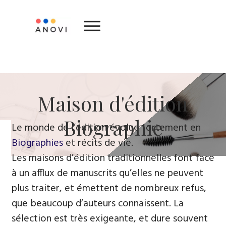
Maison d'édition
Biographie
Le monde de l’édition évolue fortement en
Biographies
et récits de vie.
Les maisons d’édition traditionnelles font face
à un afflux de manuscrits qu’elles ne peuvent
plus traiter, et émettent de nombreux refus,
que beaucoup d’auteurs connaissent. La
sélection est très exigeante, et dure souvent