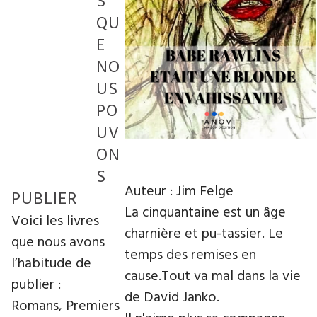
S
QU
E
NO
US
PO
UV
ON
S
Auteur : Jim Felge
PUBLIER
La cinquantaine est un âge
Voici les livres
charnière et pu-tassier. Le
que nous avons
temps des remises en
l’habitude de
cause.Tout va mal dans la vie
publier :
de David Janko.
Romans, Premiers