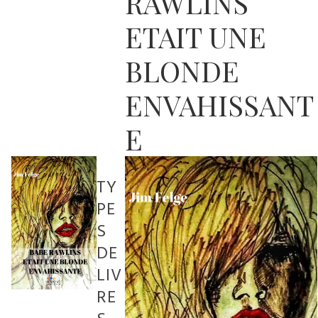
RAWLINS
ETAIT UNE
BLONDE
ENVAHISSANT
E
TY
PE
S
DE
LIV
RE