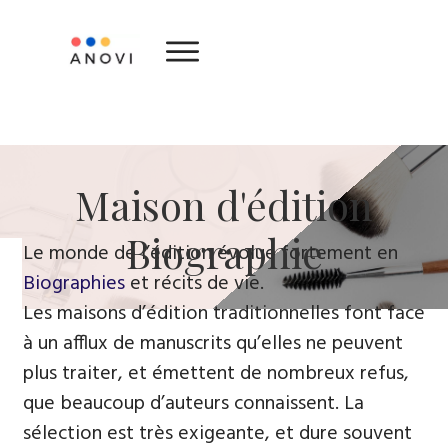
Maison d'édition
Biographie
Le monde de l’édition évolue fortement en
Biographies
et récits de vie.
Les maisons d’édition traditionnelles font face
à un afflux de manuscrits qu’elles ne peuvent
plus traiter, et émettent de nombreux refus,
que beaucoup d’auteurs connaissent. La
sélection est très exigeante, et dure souvent