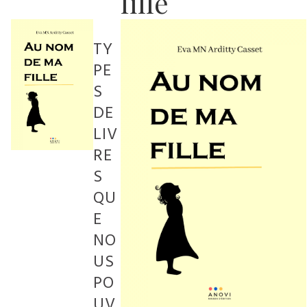
fille
TY
PE
S
DE
LIV
RE
S
QU
E
NO
US
PO
UV