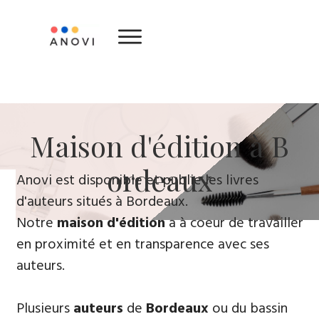
​Maison d'édition à B​
ordeaux
​Anovi est disponible et publie les livres
d'auteurs situés à Bordeaux.
Notre
maison d'édition
a à coeur de travailler
en proximité et en transparence avec ses
auteurs.
Plusieurs
auteurs
de
Bordeaux
ou du bassin