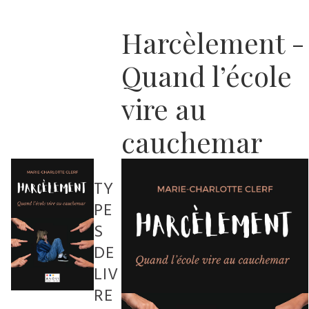
Harcèlement -
Quand l’école
vire au
cauchemar
TY
PE
S
DE
LIV
RE