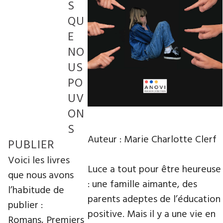
S
QU
E
NO
US
PO
UV
ON
S
Auteur : Marie Charlotte Clerf
PUBLIER
Voici les livres
Luce a tout pour être heureuse
que nous avons
: une famille aimante, des
l’habitude de
parents adeptes de l’éducation
publier :
positive. Mais il y a une vie en
Romans, Premiers