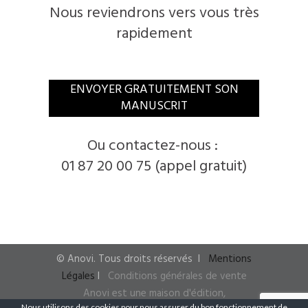
Nous reviendrons vers vous très
rapidement
​ENVOYER GRATUITEMENT SON
MANUSCRIT
​Ou contactez-nous :
01 87 20 00 75 (appel gratuit)
© ​Anovi. ​Tous droits réservés
I ​
Mentions
Légales
I
​
Conditions générales de vente
Anovi est une maison d'édition,
Nous utilisons des cookies pour nous assurer du bon fonctionnement de