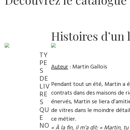
Histoires d’un 
TY
PE
Auteur
: Martin Gallois
S
DE
Pendant tout un été, Martin a é
LIV
contrats dans des maisons de ri
RE
S
énervés, Martin se liera d’amiti
QU
de vitres dans le moindre détai
E
ce métier.
NO
« À la fin, il m’a dit: « Martin, 