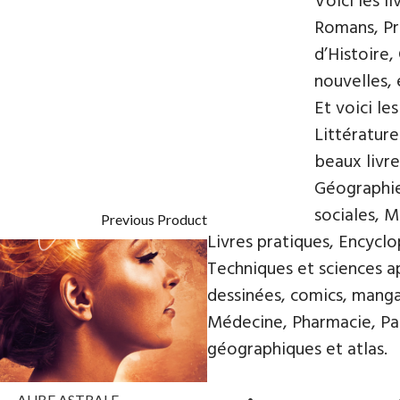
Voici les l
Romans, Pre
d’Histoire,
nouvelles, e
Et voici le
Littératur
beaux livre
Géographie
sociales, 
Previous Product
Livres pratiques, Encyclo
Techniques et sciences a
dessinées, comics, mangas
Médecine, Pharmacie, Par
géographiques et atlas.
AUBE ASTRALE