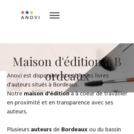
​Maison d'édition à B​
ordeaux
​Anovi est disponible et publie les livres
d'auteurs situés à Bordeaux.
Notre
maison d'édition
a à coeur de travailler
en proximité et en transparence avec ses
auteurs.
Plusieurs
auteurs
de
Bordeaux
ou du bassin