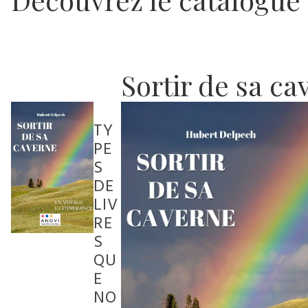
Sortir de sa ca
TY
PE
S
DE
LIV
RE
S
QU
E
NO