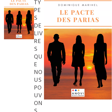
TY
PE
S
DE
LIV
RE
S
QU
E
NO
US
PO
UV
ON
S