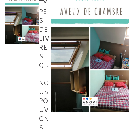
TY
PE
S
DE
LIV
RE
S
QU
E
NO
US
PO
UV
ON
S