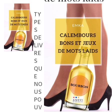
TY
PE
S
DE
LIV
RE
S
QU
E
NO
US
PO
UV