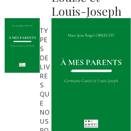
Louis-Joseph
TY
PE
S
DE
LIV
RE
S
QU
E
NO
US
PO