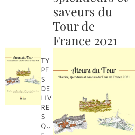
saveurs du
Tour de
France 2021
TY
PE
S
DE
LIV
RE
S
QU