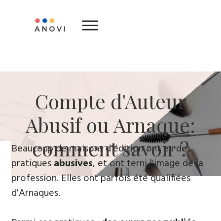
​Compte d'Auteur
Abusif ou Arnaque:
comment savoir ?
​Beaucoup de maisons d'édition ont eu des
pratiques
abusives
, ​et ont terni l'image de la
profession. Elles ont parfois été qualifiées
d'Arnaques.