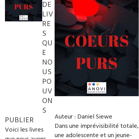
DE
LIV
RE
S
QU
E
NO
US
PO
UV
ON
S
Auteur : Daniel Siewe
PUBLIER
Dans une imprévisibilité totale,
Voici les livres
une adolescente et un jeune-