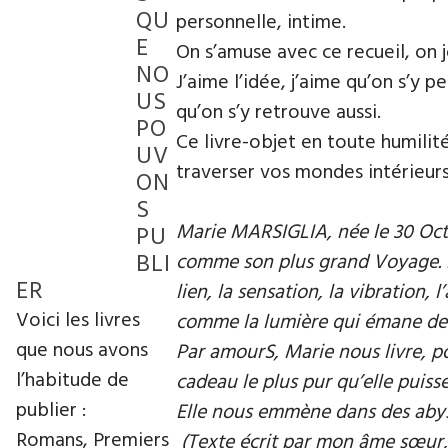
QU
personnelle, intime.
E
On s’amuse avec ce recueil, on 
NO
J’aime l’idée, j’aime qu’on s’y p
US
qu’on s’y retrouve aussi.
PO
Ce livre-objet en toute humilit
UV
traverser vos mondes intérieurs
ON
S
Marie MARSIGLIA, née le 30 Octo
PU
BLI
comme son plus grand Voyage. Da
ER
lien, la sensation, la vibration,
Voici les livres
comme la lumière qui émane de re
que nous avons
Par amourS, Marie nous livre, p
l’habitude de
cadeau le plus pur qu’elle puisse 
publier :
Elle nous emmène dans des abys
Romans, Premiers
(Texte écrit par mon âme sœur, 