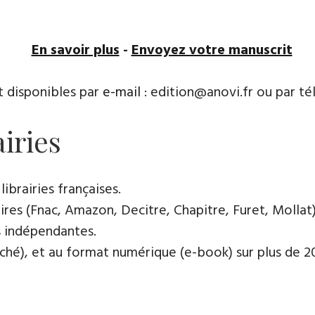
En savoir plus
-
Envoyez votre manuscrit
t disponibles par
e-mail
: edition@anovi.fr ou par télé
airies
ibrairies françaises​.
res (Fnac, Amazon, Decitre, Chapitre, Furet, Mollat),
es indépendantes.
oché), et au format numérique (e-book) sur plus de 200