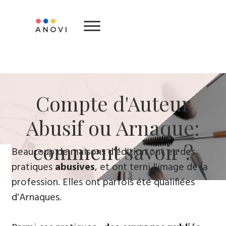
​Compte d'Auteur
Abusif ou Arnaque:
comment savoir ?
​Beaucoup de maisons d'édition ont eu des
pratiques
abusives
, ​et ont terni l'image de la
profession. Elles ont parfois été qualifiées
d'Arnaques.