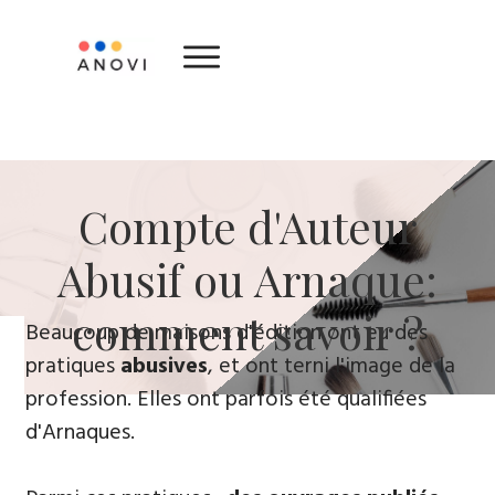
​Compte d'Auteur
Abusif ou Arnaque:
comment savoir ?
​Beaucoup de maisons d'édition ont eu des
pratiques
abusives
, ​et ont terni l'image de la
profession. Elles ont parfois été qualifiées
d'Arnaques.