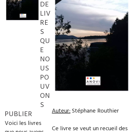
DE
LIV
RE
S
QU
E
NO
US
PO
UV
ON
S
Auteur:
Stéphane Routhier
PUBLIER
Voici les livres
Ce livre se veut un recueil des