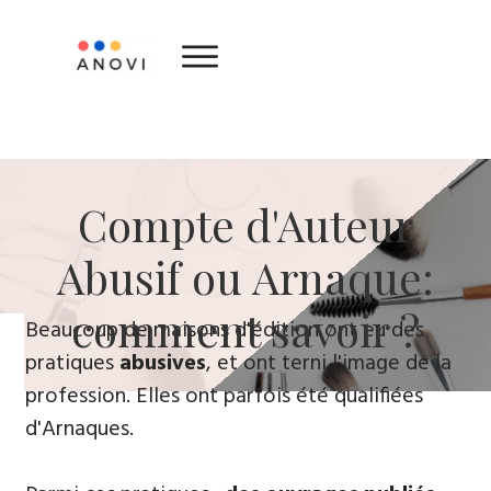
​Compte d'Auteur
Abusif ou Arnaque:
comment savoir ?
​Beaucoup de maisons d'édition ont eu des
pratiques
abusives
, ​et ont terni l'image de la
profession. Elles ont parfois été qualifiées
d'Arnaques.