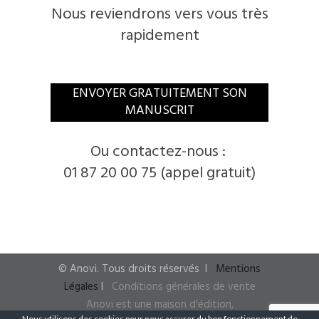
Nous reviendrons vers vous très
rapidement
​ENVOYER GRATUITEMENT SON
MANUSCRIT
​Ou contactez-nous :
01 87 20 00 75 (appel gratuit)
© ​Anovi. ​Tous droits réservés
I ​
Mentions
Légales
I
​
Conditions générales de vente
Anovi est une maison d'édition,
Nous utilisons des cookies pour nous assurer du bon fonctionnement de