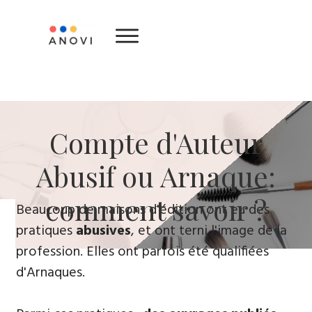
​Compte d'Auteur
Abusif ou Arnaque:
comment savoir ?
​Beaucoup de maisons d'édition ont eu des
pratiques
abusives
, ​et ont terni l'image de la
profession. Elles ont parfois été qualifiées
d'Arnaques.