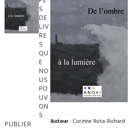
PE
S
DE
LIV
RE
S
QU
E
NO
US
PO
UV
ON
S
Auteur
: Corinne Rota-Richard
PUBLIER