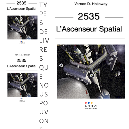
TY
PE
S
DE
LIV
RE
S
QU
E
NO
US
PO
UV
ON