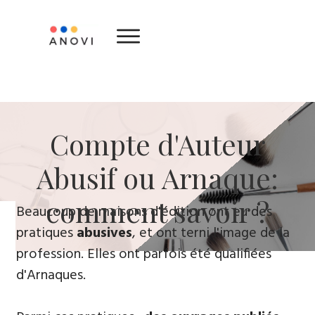
​Compte d'Auteur
Abusif ou Arnaque:
comment savoir ?
​Beaucoup de maisons d'édition ont eu des
pratiques
abusives
, ​et ont terni l'image de la
profession. Elles ont parfois été qualifiées
d'Arnaques.