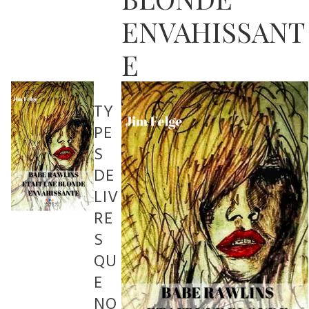
ENVAHISSANT
E
TY
PE
S
DE
LIV
RE
S
QU
E
NO