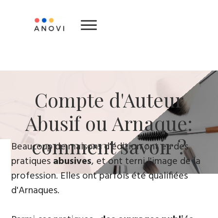
​Compte d'Auteur
Abusif ou Arnaque:
comment savoir ?
​Beaucoup de maisons d'édition ont eu des
pratiques
abusives
, ​et ont terni l'image de la
profession. Elles ont parfois été qualifiées
d'Arnaques.