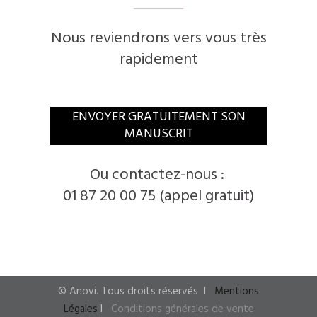
Nous reviendrons vers vous très
rapidement
​ENVOYER GRATUITEMENT SON
MANUSCRIT
​Ou contactez-nous :
01 87 20 00 75 (appel gratuit)
© ​Anovi. ​Tous droits réservés
I ​
Mentions
Légales
I
​
Conditions générales de vente