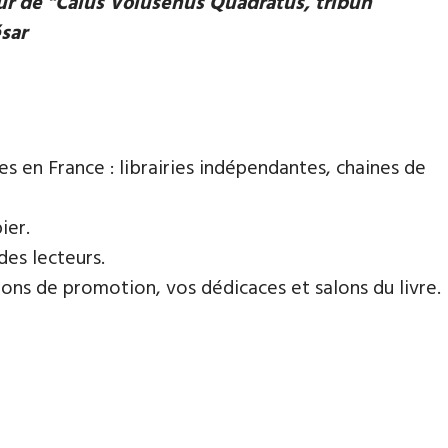
eur de "Caius Volusenus Quadratus, tribun
ésar
es en France : librairies indépendantes, chaines de
ier.
des lecteurs.
ns de promotion, vos dédicaces et salons du livre.