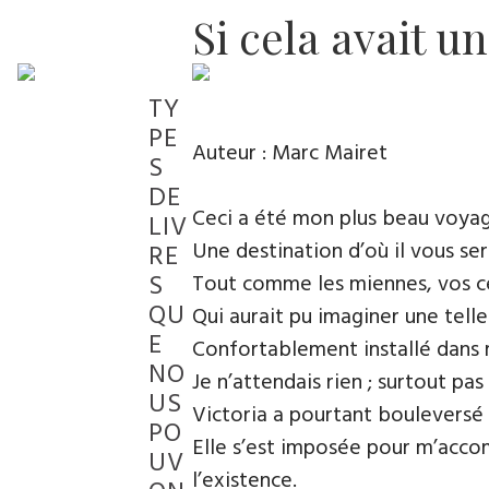
Si cela avait u
TY
PE
Auteur : Marc Mairet
S
DE
Ceci a été mon plus beau voyag
LIV
Une destination d’où il vous se
RE
S
Tout comme les miennes, vos cer
QU
Qui aurait pu imaginer une tell
E
Confortablement installé dans 
NO
Je n’attendais rien ; surtout pas
US
Victoria a pourtant bouleversé 
PO
Elle s’est imposée pour m’accom
UV
l’existence.