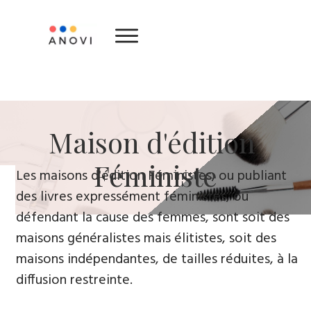
​Maison d'édition ​
Féministe
Le​s maisons d'édition Féministes, ou publiant
des livres expressément féministes, ou
défendant la cause des femmes, sont soit des
maisons généralistes mais élitistes, soit des
maisons indépendantes, de tailles réduites, à la
diffusion restreinte.