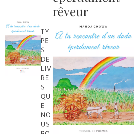
rêveur
TY
PE
S
DE
LIV
RE
S
QU
E
NO
US
PO