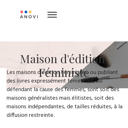
​Maison d'édition ​
Féministe
Le​s maisons d'édition Féministes, ou publiant
des livres expressément féministes, ou
défendant la cause des femmes, sont soit des
maisons généralistes mais élitistes, soit des
maisons indépendantes, de tailles réduites, à la
diffusion restreinte.