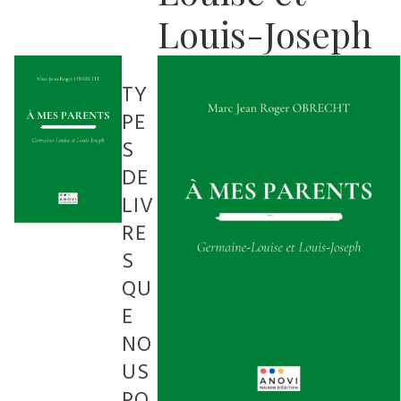
Louis-Joseph
TY
PE
S
DE
LIV
RE
S
QU
E
NO
US
PO