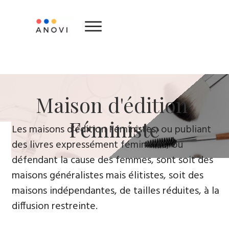
​Maison d'édition ​
Féministe
Le​s maisons d'édition Féministes, ou publiant
des livres expressément féministes, ou
défendant la cause des femmes, sont soit des
maisons généralistes mais élitistes, soit des
maisons indépendantes, de tailles réduites, à la
diffusion restreinte.