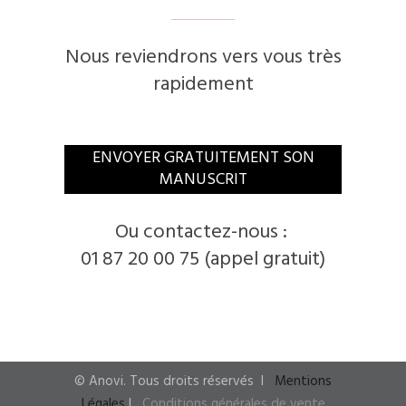
Nous reviendrons vers vous très
rapidement
​ENVOYER GRATUITEMENT SON
MANUSCRIT
​Ou contactez-nous :
01 87 20 00 75 (appel gratuit)
© ​Anovi. ​Tous droits réservés
I ​
Mentions
Légales
I
​
Conditions générales de vente