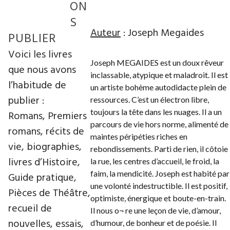
ON
S
Auteur
: Joseph Megaides
PUBLIER
Voici les livres
Joseph MEGAIDES est un doux rêveur
que nous avons
inclassable, atypique et maladroit. Il est
l’habitude de
un artiste bohème autodidacte plein de
publier :
ressources. C’est un électron libre,
toujours la tête dans les nuages. Il a un
Romans, Premiers
parcours de vie hors norme, alimenté de
romans, récits de
maintes péripéties riches en
vie, biographies,
rebondissements. Parti de rien, il côtoie
livres d’Histoire,
la rue, les centres d’accueil, le froid, la
faim, la mendicité. Joseph est habité par
Guide pratique,
une volonté indestructible. Il est positif,
Pièces de Théâtre,
optimiste, énergique et boute-en-train.
recueil de
Il nous o¬ re une leçon de vie, d’amour,
nouvelles, essais,
d’humour, de bonheur et de poésie. Il