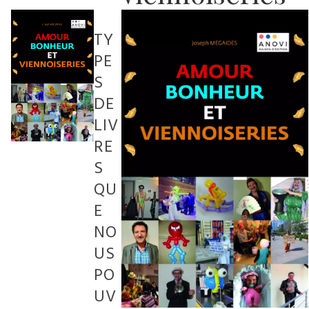
TY
PE
S
DE
LIV
RE
S
QU
E
NO
US
PO
UV