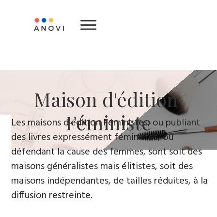
​Maison d'édition ​
Féministe
Le​s maisons d'édition Féministes, ou publiant
des livres expressément féministes, ou
défendant la cause des femmes, sont soit des
maisons généralistes mais élitistes, soit des
maisons indépendantes, de tailles réduites, à la
diffusion restreinte.