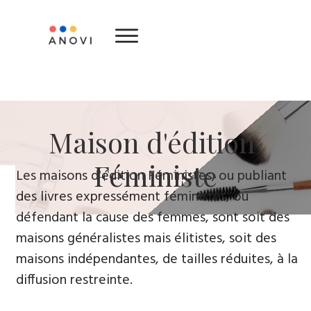
​Maison d'édition ​
Féministe
Le​s maisons d'édition Féministes, ou publiant
des livres expressément féministes, ou
défendant la cause des femmes, sont soit des
maisons généralistes mais élitistes, soit des
maisons indépendantes, de tailles réduites, à la
diffusion restreinte.