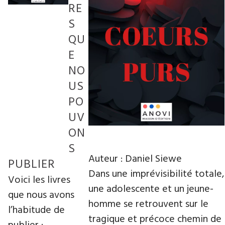
RE
S
QU
E
NO
US
PO
UV
ON
S
Auteur : Daniel Siewe
PUBLIER
Dans une imprévisibilité totale,
Voici les livres
une adolescente et un jeune-
que nous avons
homme se retrouvent sur le
l’habitude de
tragique et précoce chemin de