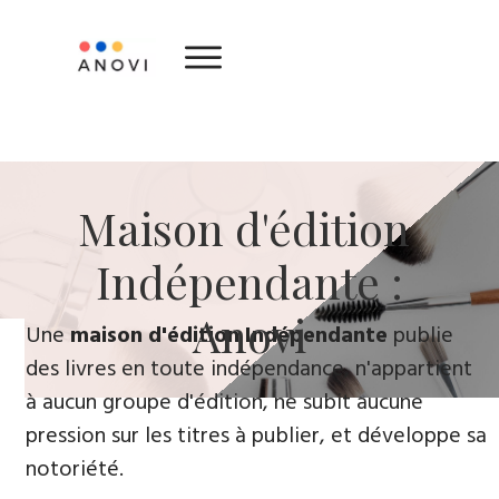
​Maison d'édition ​
Indépendante :
Anovi
​Une
maison d'édition Indépendante
publie
des livres en toute indépendance, n'appartient
à aucun groupe d'édition, ne subit aucune
pression sur les titres à publier, et développe sa
notoriété.