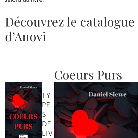
salons du livre.
Découvrez le catalogue
d’Anovi
Coeurs Purs
TY
PE
S
DE
LIV