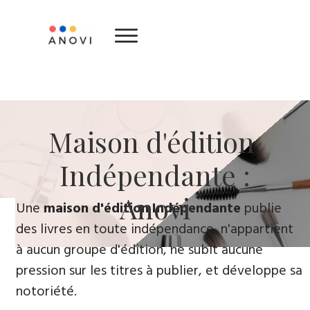
​Maison d'édition ​
Indépendante :
Anovi
​Une
maison d'édition Indépendante
publie
des livres en toute indépendance, n'appartient
à aucun groupe d'édition, ne subit aucune
pression sur les titres à publier, et développe sa
notoriété.