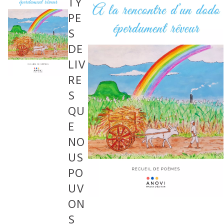
TY
PE
S
DE
LIV
RE
S
QU
E
NO
US
PO
UV
ON
S