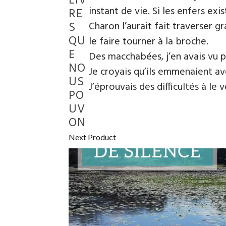
LIV
instant de vie. Si les enfers ex
RE
S
Charon l’aurait fait traverser g
QU
le faire tourner à la broche.
E
Des macchabées, j’en avais vu pas
NO
Je croyais qu’ils emmenaient av
US
J’éprouvais des difficultés à le
PO
UV
ON
Next Product