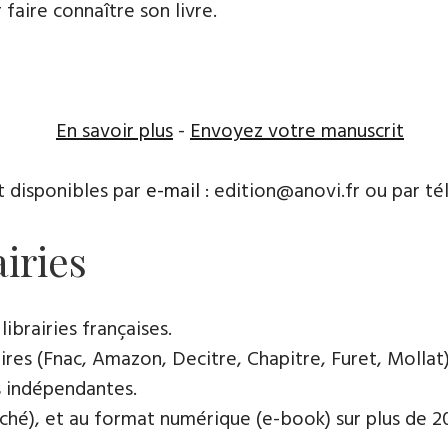
 faire connaître son livre.
En savoir plus
-
Envoyez votre manuscrit
t disponibles par
e-mail
: edition@anovi.fr ou par télé
airies
ibrairies françaises​.
res (Fnac, Amazon, Decitre, Chapitre, Furet, Mollat),
es indépendantes.
oché), et au format numérique (e-book) sur plus de 200