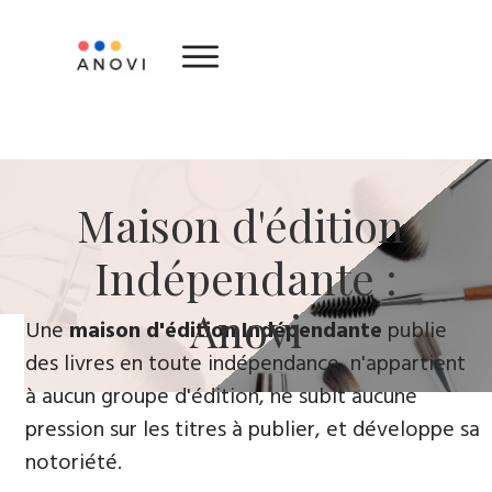
​Maison d'édition ​
Indépendante :
Anovi
​Une
maison d'édition Indépendante
publie
des livres en toute indépendance, n'appartient
à aucun groupe d'édition, ne subit aucune
pression sur les titres à publier, et développe sa
notoriété.