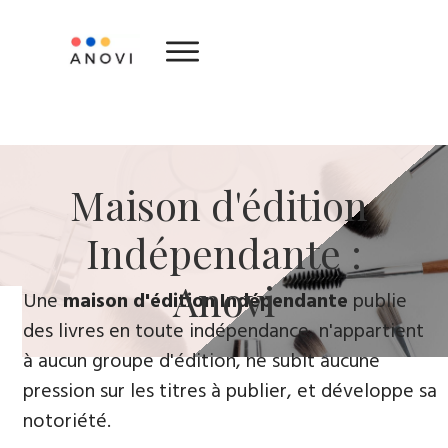
​Maison d'édition ​
Indépendante :
Anovi
​Une
maison d'édition Indépendante
publie
des livres en toute indépendance, n'appartient
à aucun groupe d'édition, ne subit aucune
pression sur les titres à publier, et développe sa
notoriété.