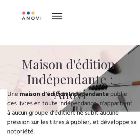
​Maison d'édition ​
Indépendante :
Anovi
​Une
maison d'édition Indépendante
publie
des livres en toute indépendance, n'appartient
à aucun groupe d'édition, ne subit aucune
pression sur les titres à publier, et développe sa
notoriété.