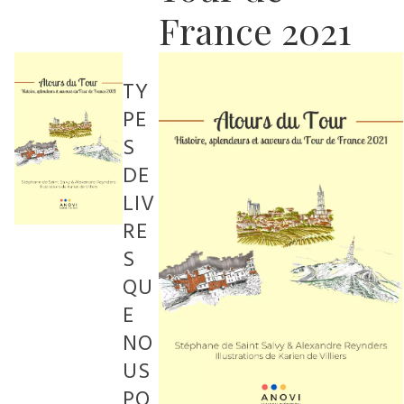
France 2021
TY
PE
S
DE
LIV
RE
S
QU
E
NO
US
PO