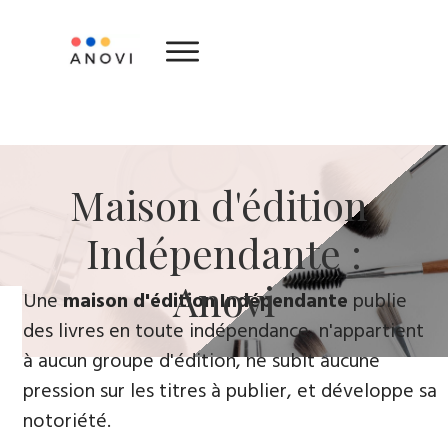
​Maison d'édition ​
Indépendante :
Anovi
​Une
maison d'édition Indépendante
publie
des livres en toute indépendance, n'appartient
à aucun groupe d'édition, ne subit aucune
pression sur les titres à publier, et développe sa
notoriété.