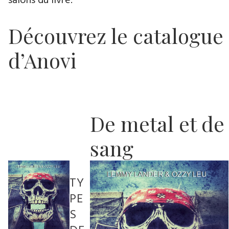
salons du livre.
Découvrez le catalogue
d’Anovi
De metal et de
sang
TY
PE
S