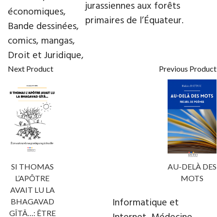
jurassiennes aux forêts
économiques,
primaires de l’Équateur.
Bande dessinées,
comics, mangas,
Droit et Juridique,
Next Product
Previous Product
SI THOMAS
AU-DELÀ DES
L’APÔTRE
MOTS
AVAIT LU LA
Informatique et
BHAGAVAD
GÎTÂ…: ÊTRE