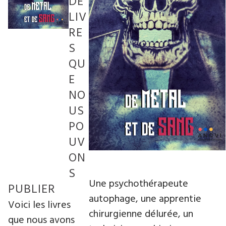
DE
LIV
RE
S
QU
E
NO
US
PO
UV
ON
S
Une psychothérapeute
PUBLIER
autophage, une apprentie
Voici les livres
chirurgienne délurée, un
que nous avons