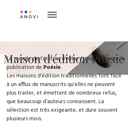
​Maison d'édition ​Poésie
Le monde de l’édition évolue fortement ​pour la
publication de
Poésie
.
Les maisons d’édition traditionnelles font face
à un afflux de manuscrits qu’elles ne peuvent
plus traiter, et émettent de nombreux refus,
que beaucoup d’auteurs connaissent. La
sélection est très exigeante, et dure souvent
plusieurs mois.