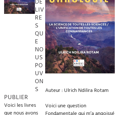
DE
LIV
RE
S
QU
E
NO
US
PO
UV
ON
S
Auteur :
Ulrich Ndilira Rotam
PUBLIER
Voici les livres
Voici une question
que nous avons
Fondamentale qui m’a angoissé