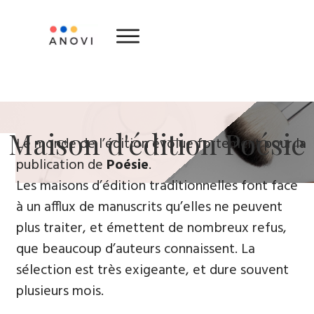
​Maison d'édition ​Poésie
Le monde de l’édition évolue fortement ​pour la
publication de
Poésie
.
Les maisons d’édition traditionnelles font face
à un afflux de manuscrits qu’elles ne peuvent
plus traiter, et émettent de nombreux refus,
que beaucoup d’auteurs connaissent. La
sélection est très exigeante, et dure souvent
plusieurs mois.