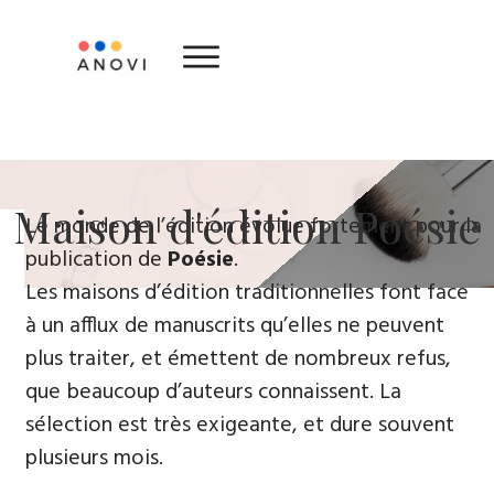
​Maison d'édition ​Poésie
Le monde de l’édition évolue fortement ​pour la
publication de
Poésie
.
Les maisons d’édition traditionnelles font face
à un afflux de manuscrits qu’elles ne peuvent
plus traiter, et émettent de nombreux refus,
que beaucoup d’auteurs connaissent. La
sélection est très exigeante, et dure souvent
plusieurs mois.