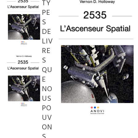
TY
PE
S
DE
LIV
RE
S
QU
E
NO
US
PO
UV
ON
S