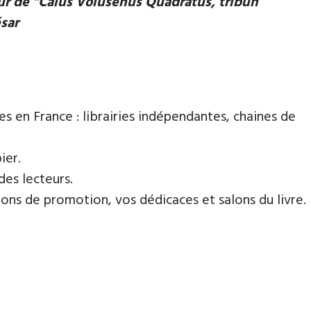
eur de "Caius Volusenus Quadratus, tribun
ésar
es en France : librairies indépendantes, chaines de
ier.
des lecteurs.
ns de promotion, vos dédicaces et salons du livre.