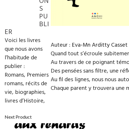
ON
S
PU
BLI
ER
Voici les livres
Auteur :
Eva-Mn Arditty Casset
que nous avons
Quand tout s’écroule subitement
l’habitude de
Au travers de ce poignant témoig
publier :
Des pensées sans filtre, une ré
Romans, Premiers
Au fil des lignes, nous nous aut
romans, récits de
Chaque parent y trouvera une 
vie, biographies,
livres d’Histoire,
Next Product