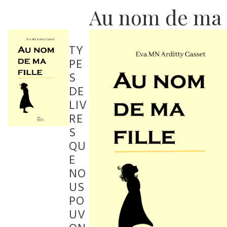
Au nom de ma f
TY
PE
S
DE
LIV
RE
S
QU
E
NO
US
PO
UV