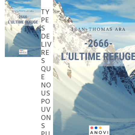
TY
PE
S
DE
LIV
RE
S
QU
E
NO
US
PO
UV
ON
S
PU