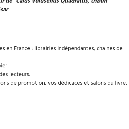
eur de "Caius Volusenus Quadratus, tribun
ésar
es en France : librairies indépendantes, chaines de
ier.
des lecteurs.
ns de promotion, vos dédicaces et salons du livre.