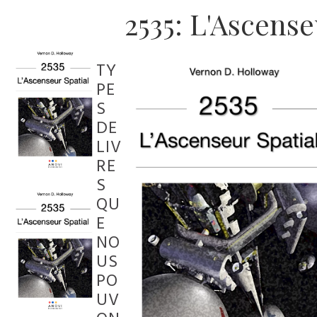
2535: L'Ascense
TY
PE
S
DE
LIV
RE
S
QU
E
NO
US
PO
UV