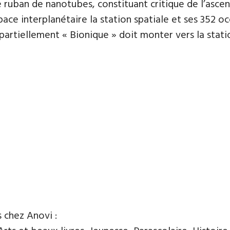
le ruban de nanotubes, constituant critique de l’asce
space interplanétaire la station spatiale et ses 352 o
 partiellement « Bionique » doit monter vers la statio
s chez Anovi :